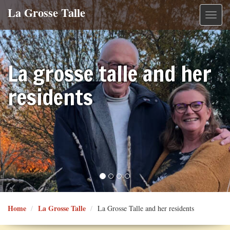
La Grosse Talle
Toggle
navigat
La grosse talle and her
residents
Home
La Grosse Talle
La Grosse Talle and her residents