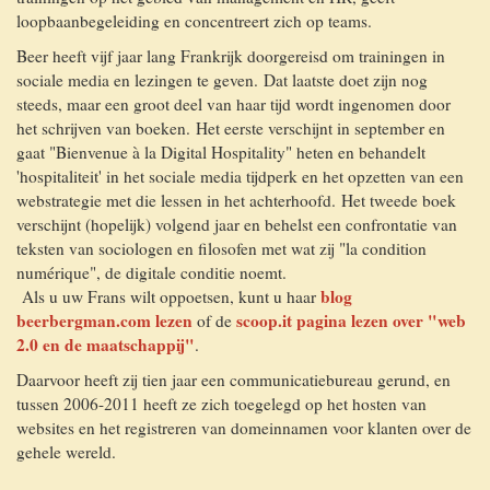
loopbaanbegeleiding en concentreert zich op teams.
Beer heeft vijf jaar lang Frankrijk doorgereisd om trainingen in
sociale media en lezingen te geven. Dat laatste doet zijn nog
steeds, maar een groot deel van haar tijd wordt ingenomen door
het schrijven van boeken. Het eerste verschijnt in september en
gaat "Bienvenue à la Digital Hospitality" heten en behandelt
'hospitaliteit' in het sociale media tijdperk en het opzetten van een
webstrategie met die lessen in het achterhoofd. Het tweede boek
verschijnt (hopelijk) volgend jaar en behelst een confrontatie van
teksten van sociologen en filosofen met wat zij "la condition
numérique", de digitale conditie noemt.
blog
Als u uw Frans wilt oppoetsen, kunt u haar
beerbergman.com lezen
scoop.it pagina lezen over "web
of de
2.0 en de maatschappij"
.
Daarvoor heeft zij tien jaar een communicatiebureau gerund, en
tussen 2006-2011 heeft ze zich toegelegd op het hosten van
websites en het registreren van domeinnamen voor klanten over de
gehele wereld.