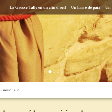
La Grosse Talle en un clin d'oeil
Un havre de paix
Un t
a Grosse Talle