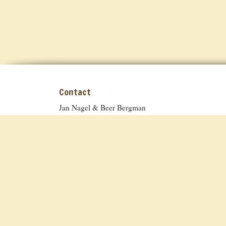
Contact
Jan Nagel & Beer Bergman
SARL La Grosse Talle
52-56 route du Champ de Foire
79120 Sepvret
info@lagrossetalle.com
EM :
Tel.: 0033-(0)617 38 17 49
La Grosse Talle en un clin d'oeil