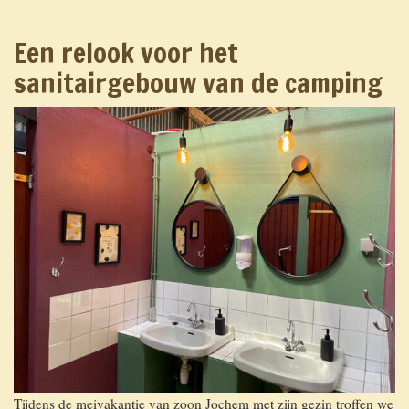
Appartement La Talle
Comment venir
Een relook voor het
sanitairgebouw van de camping
Le camping rural
Contact
Tijdens de meivakantie van zoon Jochem met zijn gezin troffen we