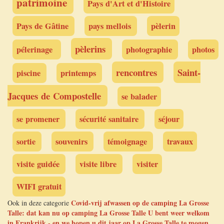
patrimoine
Pays d'Art et d'Histoire
Pays de Gâtine
pays mellois
pèlerin
pèlerins
pélerinage
photographie
photos
rencontres
Saint-
piscine
printemps
Jacques de Compostelle
se balader
se promener
sécurité sanitaire
séjour
sortie
souvenirs
témoignage
travaux
visite guidée
visite libre
visiter
WIFI gratuit
Covid-vrij afwassen op de camping La Grosse
Ook in deze categorie
Talle: dat kan nu op camping La Grosse Talle
U bent weer welkom
in Frankrijk - en we hopen u dit jaar op La Grosse Talle te mogen