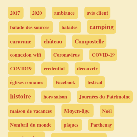
2017
2020
ambiance
avis client
camping
balade des sources
balades
caravane
château
Compostelle
connexion wifi
Coronavirus
COVID-19
COVID19
credential
découvrir
églises romanes
Facebook
festival
histoire
hors saison
Journées du Patrimoine
Moyen-âge
maison de vacances
Noël
Nombril du monde
pâques
Parthenay