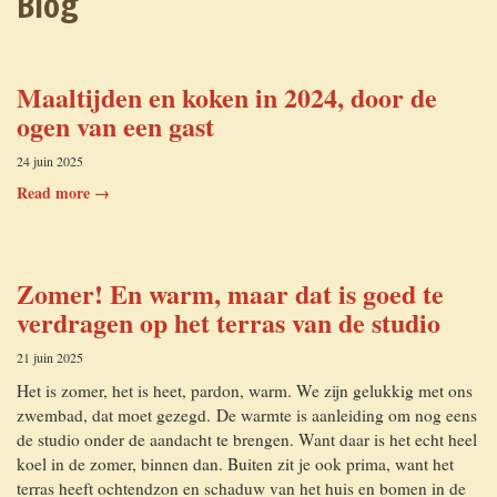
Blog
Appartement La Talle
Comment venir
Maaltijden en koken in 2024, door de
Le camping rural
Contact
ogen van een gast
24 juin 2025
Read more →
Zomer! En warm, maar dat is goed te
verdragen op het terras van de studio
21 juin 2025
Het is zomer, het is heet, pardon, warm. We zijn gelukkig met ons
zwembad, dat moet gezegd. De warmte is aanleiding om nog eens
de studio onder de aandacht te brengen. Want daar is het echt heel
koel in de zomer, binnen dan. Buiten zit je ook prima, want het
terras heeft ochtendzon en schaduw van het huis en bomen in de