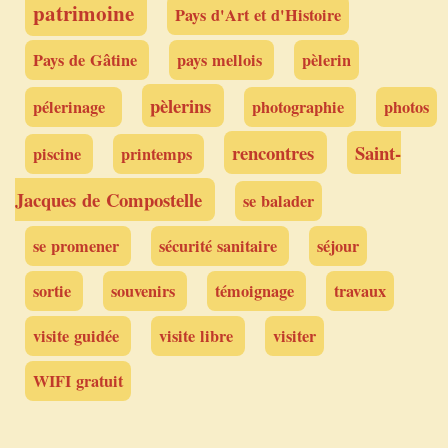
patrimoine
Pays d'Art et d'Histoire
Pays de Gâtine
pays mellois
pèlerin
pèlerins
pélerinage
photographie
photos
rencontres
Saint-
piscine
printemps
Jacques de Compostelle
se balader
se promener
sécurité sanitaire
séjour
sortie
souvenirs
témoignage
travaux
visite guidée
visite libre
visiter
WIFI gratuit