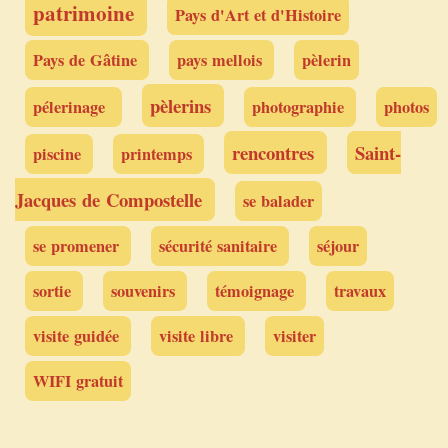
patrimoine
Pays d'Art et d'Histoire
Pays de Gâtine
pays mellois
pèlerin
pèlerins
pélerinage
photographie
photos
rencontres
Saint-
piscine
printemps
Jacques de Compostelle
se balader
se promener
sécurité sanitaire
séjour
sortie
souvenirs
témoignage
travaux
visite guidée
visite libre
visiter
WIFI gratuit