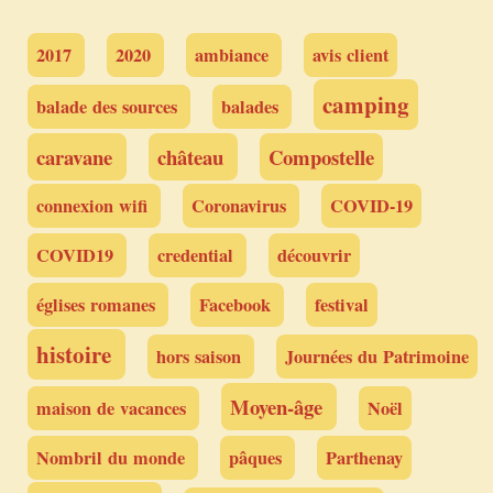
2017
2020
ambiance
avis client
camping
balade des sources
balades
caravane
château
Compostelle
connexion wifi
Coronavirus
COVID-19
COVID19
credential
découvrir
églises romanes
Facebook
festival
histoire
hors saison
Journées du Patrimoine
Moyen-âge
maison de vacances
Noël
Nombril du monde
pâques
Parthenay