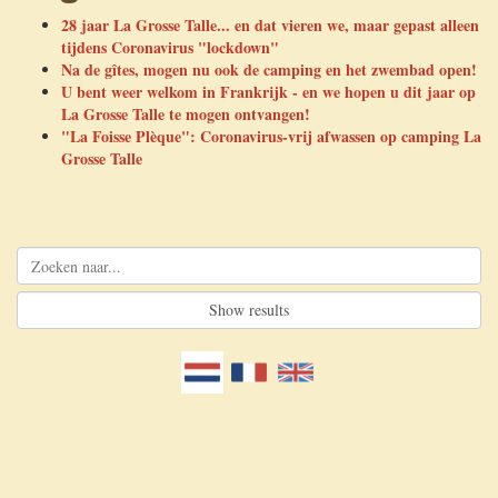
28 jaar La Grosse Talle... en dat vieren we, maar gepast alleen
tijdens Coronavirus "lockdown"
De kleine camping
Nieuwsbrief
Na de gîtes, mogen nu ook de camping en het zwembad open!
U bent weer welkom in Frankrijk - en we hopen u dit jaar op
La Grosse Talle te mogen ontvangen!
Jouw tour de France langs vier geweldige campings en gîtes
Contact
"La Foisse Plèque": Coronavirus-vrij afwassen op camping La
Grosse Talle
Algemene voorwaarden
Privacyverklaring SARL La Grosse Talle