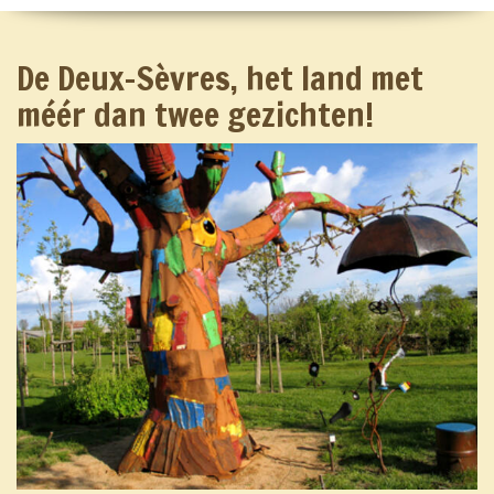
De kleine camping
Nieuwsbrief
De Deux-Sèvres, het land met
méér dan twee gezichten!
Jouw tour de France langs vier geweldige campings en gîtes
Contact
Algemene voorwaarden
Privacyverklaring SARL La Grosse Talle